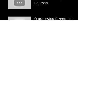
Bauman
O que estou fazendo de
mim? Leandro Karnal
Ray Kurzweil: Preparem-
se para o pensamento
híbrido
Mecânica Quântica
4 Habilidades do Futuro
QUEM SOMOS NÓS