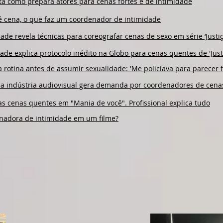
ta como prepara atores para cenas fortes e de intimidade
 é cena, o que faz um coordenador de intimidade
de revela técnicas para coreografar cenas de sexo em série ‘Justiç
e explica protocolo inédito na Globo para cenas quentes de 'Justi
rotina antes de assumir sexualidade: 'Me policiava para parecer 
na indústria audiovisual gera demanda por coordenadores de cena
s cenas quentes em "Mania de você". Profissional explica tudo
nadora de intimidade em um filme?