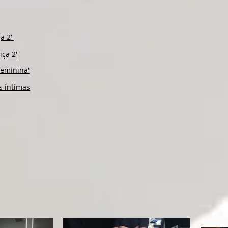
a 2’
ça 2'
feminina'
s íntimas