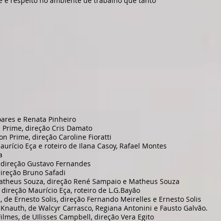
de e respeito no ambiente de trabalho que tanto
oares e Renata Pinheiro
 Prime, direção Cris Damato
on Prime, direção Caroline Fioratti
urício Eça e roteiro de Ilana Casoy, Rafael Montes
a
, direção Gustavo Fernandes
 direção Bruno Safadi
Matheus Souza, direção René Sampaio e Matheus Souza
ireção Maurício Eça, roteiro de L.G.Bayão
 de Ernesto Solis, direção Fernando Meirelles e Ernesto Solis
Knauth, de Walcyr Carrasco, Regiana Antonini e Fausto Galvão.
ilmes, de UIlisses Campbell, direção Vera Egito