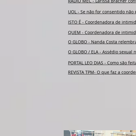
​RÁDIO MEC - Larissa Bracher con
UOL - ​Se não for consentido não
ISTO É - Coordenadora de intimida
QUEM - Coordenadora de intimidad
O GLOBO - Nanda Costa relembra 
O GLOBO / ELA - Assédio sexual 
PORTAL LEO DIAS - Como são feita
REVISTA TPM- O que faz a coorde