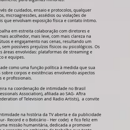
avés de cuidados, ensaio e protocolos, qualquer
s, microagressões, assédios ou violações de
is que envolvam exposição física e contato íntimo.
balha em estreita colaboração com diretores e
ais acolhedor, mais leve, com mais clareza na
tuos e engajamento nas cenas, resultando um
 sem possíveis prejuízos físicos ou psicológicos. Os
s áreas envolvidas: plataformas de streaming e
co e equipes.
dade como uma função política à medida que sua
 sobre corpos e existências envolvendo aspectos
s e profissionais.
eira na coordenação de intimidade no Brasil
fessionals Association), afiliada ao SAG- Aftra
eration of Television and Radio Artists), a convite
ntimidade na história da TV aberta e da publicidade
Hur- Record e o Boticário - Her code) e fico feliz em
 uma missão humanitária, dedicada a promover