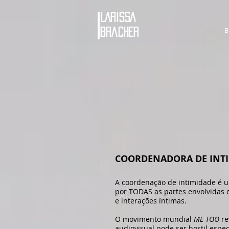
LARISSA
B
bracher
COORDENADORA DE INT
A coordenação de intimidade é u
por TODAS as partes envolvidas 
e interações íntimas.
O movimento mundial
ME TOO
re
audiovisual pode ser hostil espe