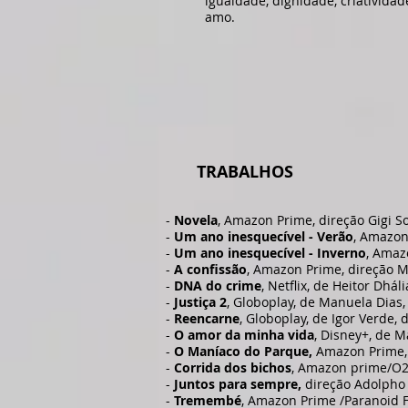
igualdade, dignidade, criativida
amo.
TRABALHOS
​-
Novela
, Amazon Prime, direção Gigi S
-
Um ano inesquecível - Verão
, Amazon
-
Um ano inesquecível - Inverno
, Amaz
-
A confissão
, Amazon Prime, direção Ma
-
DNA do crime
, Netflix, de Heitor Dháli
-
Justiça 2
, Globoplay, de Manuela Dias
-
Reencarne
, Globoplay, de Igor Verde,
-
O amor da minha vida
, Disney+, de 
-
O Maníaco do Parque,
Amazon Prime, d
-
Corrida dos bichos
, Amazon prime/O2,
-
Juntos para sempre,
direção Adolpho 
-
Tremembé
, Amazon Prime /Paranoid F