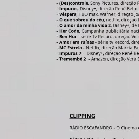
-
(Des)controle
, Sony Pictures, direção 
​-
Impuros
, Disney+, direção René Belm
-
Véspera
, HBO max, Warner, direção Jo
-
O que sobrou do céu
, netflix, direça
-
O amor da minha vida 2
, Disney+, d
-
Her Code,
Campanha publicitária nac
- Ben Hur
- série Tv Record, direção Vi
- Amor em ruínas -
série tv Record, di
-MC Estrela -
Netflix, direção Marcia F
-
Impuros 7
-
Disney+, direção René Be
- Tremembé 2 -
Amazon, direção Vera E
CLIPPING
RÁDIO ESCAFANDRO - ​O Cinema e