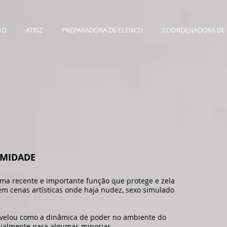
IO
ATRIZ
PREPARADORA DE ELENCO
COORDENADORA DE 
IMIDADE
ma recente e importante função que protege e zela
em cenas artísticas onde haja nudez, sexo simulado
velou como a dinâmica de poder no ambiente do
cialmente para algumas minorias.