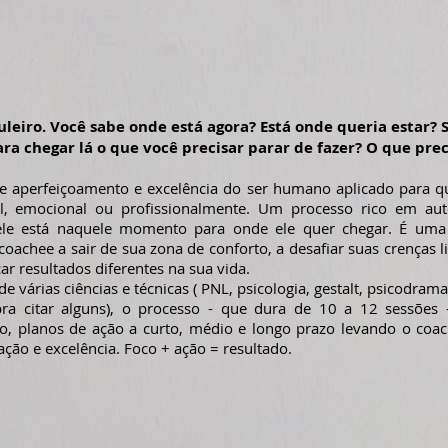
leiro. Você sabe onde está agora? Está onde queria estar? 
ra chegar lá o que você precisar parar de fazer? O que prec
e aperfeiçoamento e excelência do ser humano aplicado para 
l, emocional ou profissionalmente. Um processo rico em aut
ele está naquele momento para onde ele quer chegar. É uma
achee a sair de sua zona de conforto, a desafiar suas crenças l
r resultados diferentes na sua vida.
e várias ciências e técnicas ( PNL, psicologia, gestalt, psicodram
pra citar alguns), o processo - que dura de 10 a 12 sessões -
, planos de ação a curto, médio e longo prazo levando o coach
ção e excelência. Foco + ação = resultado.