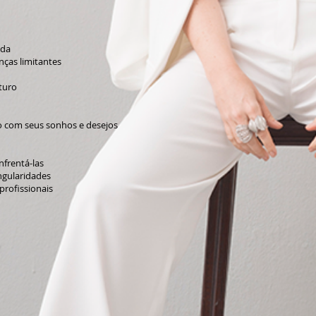
ida
nças limitantes
turo
com seus sonhos e desejos
nfrentá-las
ngularidades
profissionais